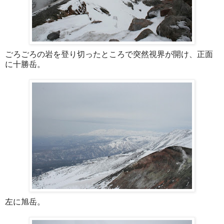
ごろごろの岩を登り切ったところで突然視界が開け、正面
に十勝岳。
左に旭岳。